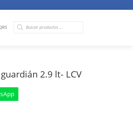
Búsqueda
QRS
de
productos
guardián 2.9 lt- LCV
tsApp