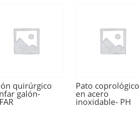
bón quirúrgico
Pato coprológic
nfar galón-
en acero
FAR
inoxidable- PH