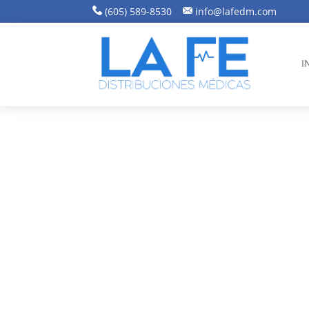
(605) 589-8530
info@lafedm.com
I