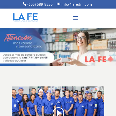
(605) 589-8530
info@lafedm.com