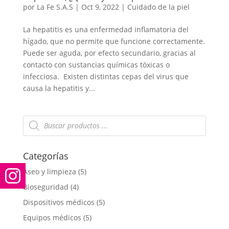
por
La Fe S.A.S
|
Oct 9, 2022
|
Cuidado de la piel
La hepatitis es una enfermedad inflamatoria del
hígado, que no permite que funcione correctamente.
Puede ser aguda, por efecto secundario, gracias al
contacto con sustancias químicas tóxicas o
infecciosa. Existen distintas cepas del virus que
causa la hepatitis y...
Búsqueda
de
productos
Categorías
Aseo y limpieza
(5)
Bioseguridad
(4)
Dispositivos médicos
(5)
Equipos médicos
(5)