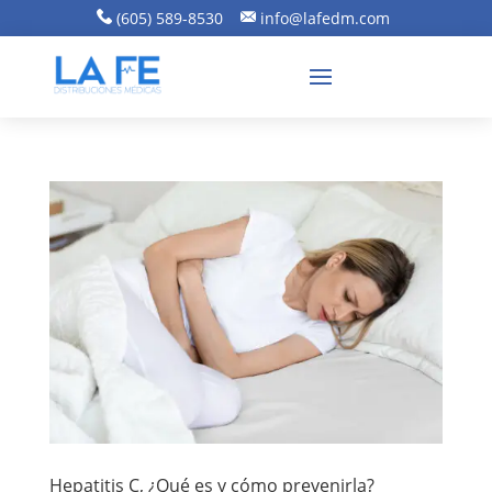
(605) 589-8530
info@lafedm.com
Hepatitis C, ¿Qué es y cómo prevenirla?