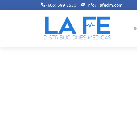
(605) 589-8530
info@lafedm.com
I