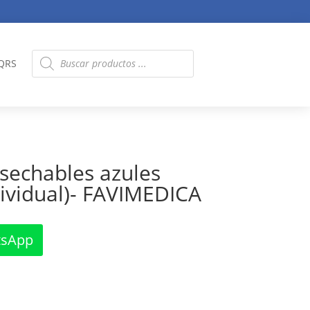
Búsqueda
QRS
de
productos
sechables azules
ividual)- FAVIMEDICA
tsApp